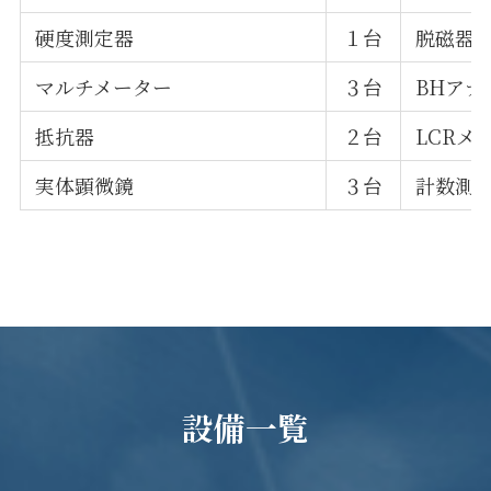
硬度測定器
１台
脱磁器
マルチメーター
３台
BHアナ
抵抗器
２台
LCRメ
実体顕微鏡
３台
計数測
設備一覧